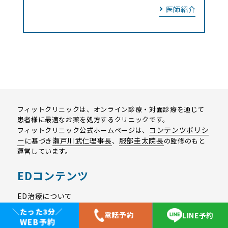
医師紹介
フィットクリニックは、オンライン診療・対面診療を通じて
患者様に最適なお薬を処方するクリニックです。
コンテンツポリシ
フィットクリニック公式ホームページは、
ー
瀬戸川武仁理事長
服部圭太院長
に基づき
、
の監修のもと
運営しています。
EDコンテンツ
ED治療について
＼たった3分／
EDオンライン診療の予約方法
電話予約
LINE予約
WEB予約