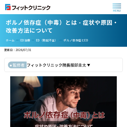
MENU
ポルノ依存症（中毒）とは - 症状や原因・
改善方法について
ホーム
ED治療
ED（勃起不全）
ポルノ依存症とED
更新日：2026/07/31
フィットクリニック院長
服部圭太
監修者