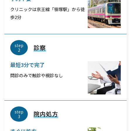
クリニックは京王線「笹塚駅」から徒
歩2分
step
診察
2
最短3分で完了
問診のみで触診や視診なし
step
院内処方
3
すぐに処方