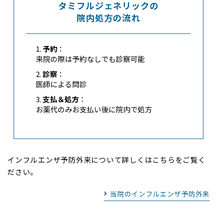
タミフルジェネリックの
院内処方の流れ
日数
地域
予約
：
広島県
来院の際は予約なしでも診察可能
診察
：
福山市、三原市鷺浦須波、三
医師による問診
原市鷺浦町向田野浦
翌々日
支払＆処方
：
（3日目）
お薬代のみお支払い後に院内で処方
島根県
隠岐郡、松江市、安来市
インフルエンザ予防外来について詳しくはこちらをご覧く
九州
ださい。
当院のインフルエンザ予防外来
日数
地域