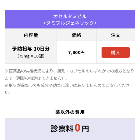
オセルタミビル
（タミフルジェネリック）
内容量
価格
注文
予防投与 10日分
7,800円
購入
（75mg×10錠）
※医薬品の供給状況により、錠剤・カプセルのいずれかでの処方となり
ます（剤形の指定はできません）。
※形状が異なっても成分や効果に違いはありませんのでご安心くださ
い。
薬以外の費用
0
診察料
円