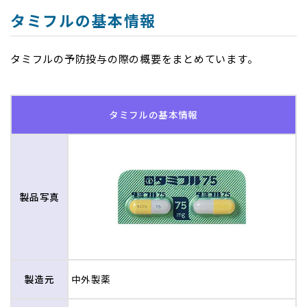
長崎県
タミフルの基本情報
対馬市
タミフルの予防投与の際の概要をまとめています。
鹿児島県
4日目
タミフルの基本情報
奄美市、大島郡天城町、大島
郡伊仙町、大島郡宇検村、大
島郡瀬戸内町、大島郡龍郷
町、大島郡知名町、大島郡徳
之島町、大島郡大和村、大島
郡和泊町
製品
写真
沖縄
日数
地域
製造元
中外製薬