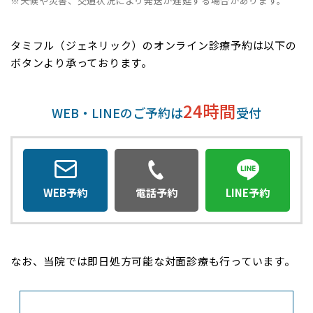
※天候や災害、交通状況により発送が遅延する場合があります。
日数
地域
タミフル（ジェネリック）のオンライン診療予約は以下の
ボタンより承っております。
4日目
利尻郡、礼文郡
24時間
関東
WEB・LINEのご予約は
受付
日数
地域
大島町、神津島村、利島村、
WEB予約
電話予約
LINE予約
翌々日
新島村（式根島含む）、八丈
（3日目）
町、御蔵島村、三宅村
不定
小笠原村
なお、当院では即日処方可能な対面診療も行っています。
(4～11日)
中国