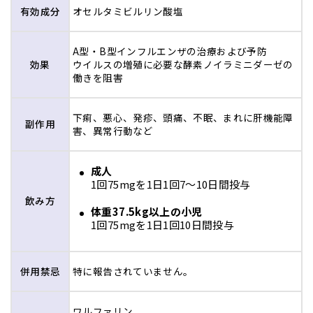
石垣市、島尻郡久米島町、宮
有効
成分
オセルタミビルリン酸塩
4日目
古島市
A型・B型インフルエンザの治療および予防
5日目
宮古郡
効果
ウイルスの増殖に必要な酵素ノイラミニダーゼの
働きを阻害
6日目
八重山郡竹富町
下痢、悪心、発疹、頭痛、不眠、まれに肝機能障
副作用
害、異常行動など
不定
島尻郡北大東村、島尻郡南大
(4～11日)
東村、八重山郡与那国町
成人
1回75mgを1日1回7〜10日間投与
飲み方
体重37.5kg以上の小児
1回75mgを1日1回10日間投与
併用
禁忌
特に報告されていません。
ワルファリン、